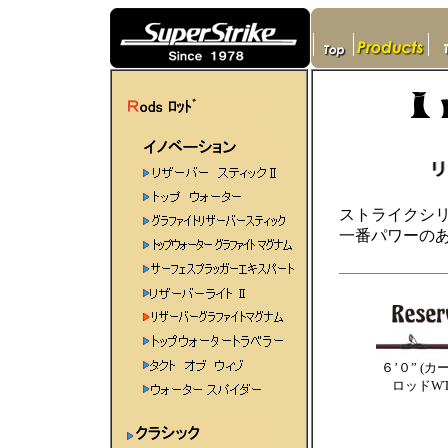
ストライクシ
一番パワーの
６’０” (カー
ロッドWT