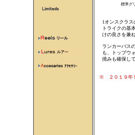
標準グリ
1オンスクラ
トライクの基
けの良さを兼
ランカーバス
も、トップウ
撓みも確保し
※ ２０１９年